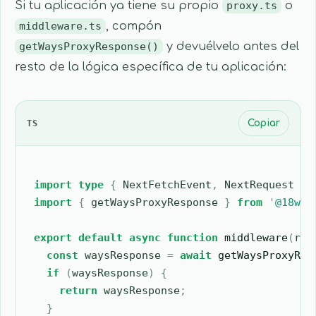
Si tu aplicación ya tiene su propio
proxy.ts
o
middleware.ts
, compón
getWaysProxyResponse()
y devuélvelo antes del
resto de la lógica específica de tu aplicación:
TS
Copiar
import
 type
 {
 NextFetchEvent
,
 NextRequest
 }
 
import
 {
 getWaysProxyResponse
 }
 from
 '
@18way
export
 default
 async
 function
 middleware
(
req
  const
 waysResponse
 =
 await
 getWaysProxyRes
  if
 (
waysResponse
)
 {
    return
 waysResponse
;
  }