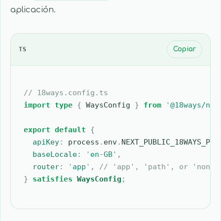
aplicación.
TS
Copiar
// 18ways.config.ts
import
 type
 {
 WaysConfig
 }
 from
 '
@18ways/nex
export
 default
 {
  apiKey
:
 process
.
env
.
NEXT_PUBLIC_18WAYS_PUB
  baseLocale
:
 '
en-GB
'
,
  router
:
 '
app
'
,
 // 'app', 'path', or 'none'
}
 satisfies
 WaysConfig
;