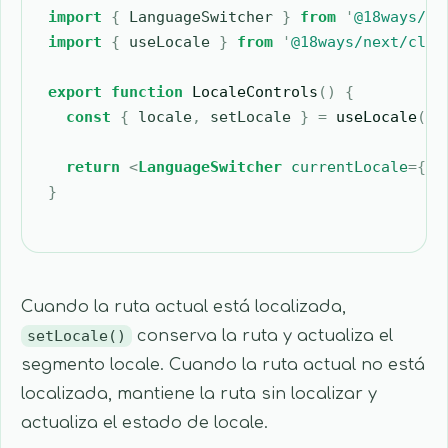
import
 {
 LanguageSwitcher
 }
 from
 '
@18ways/re
import
 {
 useLocale
 }
 from
 '
@18ways/next/clie
export
 function
 LocaleControls
()
 {
  const
 {
 locale
,
 setLocale
 }
 =
 useLocale
();
  return
 <
LanguageSwitcher
 currentLocale
=
{
lo
}
Cuando la ruta actual está localizada,
setLocale()
conserva la ruta y actualiza el
segmento locale. Cuando la ruta actual no está
localizada, mantiene la ruta sin localizar y
actualiza el estado de locale.