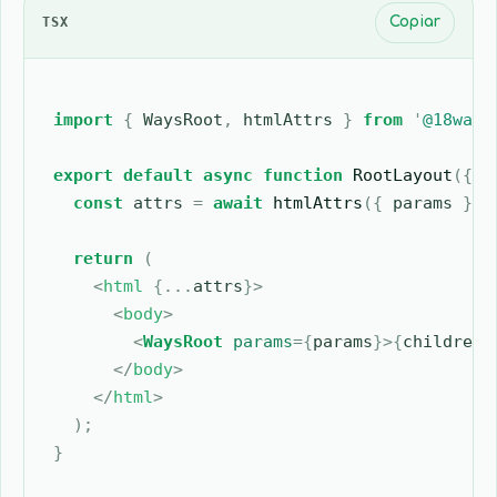
TSX
Copiar
import
 {
 WaysRoot
,
 htmlAttrs
 }
 from
 '
@18ways
export
 default
 async
 function
 RootLayout
({
 c
  const
 attrs
 =
 await
 htmlAttrs
({
 params
 });
  return
 (
    <
html 
{
...
attrs
}
>
      <
body
>
        <
WaysRoot
 params
=
{
params
}
>
{
children
}
      </
body
>
    </
html
>
  );
}