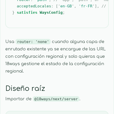
  acceptedLocales
:
 [
'
en-GB
'
,
 '
fr-FR
'
],
 // ke
}
 satisfies
 WaysConfig
;
Usa
router: 'none'
cuando alguna capa de
enrutado existente ya se encargue de las URL
con configuración regional y solo quieras que
18ways gestione el estado de la configuración
regional.
Diseño raíz
Importar de
@18ways/next/server
.