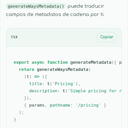
generateWaysMetadata()
puede traducir
campos de metadatos de cadena por ti.
TSX
Copiar
export
 async
 function
 generateMetadata
({
 par
  return
 generateWaysMetadata
(
    (
t
)
 =>
 ({
      title
:
 t
(
'
Pricing
'
),
      description
:
 t
(
'
Simple pricing for run
    }),
    {
 params
,
 pathname
:
 '
/pricing
'
 }
  );
}