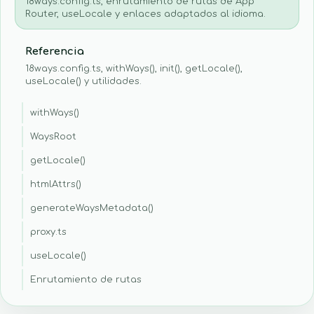
18ways.config.ts, enrutamiento de rutas de App
Router, useLocale y enlaces adaptados al idioma.
Referencia
18ways.config.ts, withWays(), init(), getLocale(),
useLocale() y utilidades.
withWays()
WaysRoot
getLocale()
htmlAttrs()
generateWaysMetadata()
proxy.ts
useLocale()
Enrutamiento de rutas