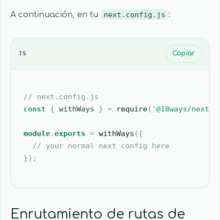
A continuación, en tu
next.config.js
:
TS
Copiar
// next.config.js
const
 {
 withWays
 }
 =
 require
(
'
@18ways/next/c
module
.
exports
 =
 withWays
({
  // your normal next config here
});
Enrutamiento de rutas de