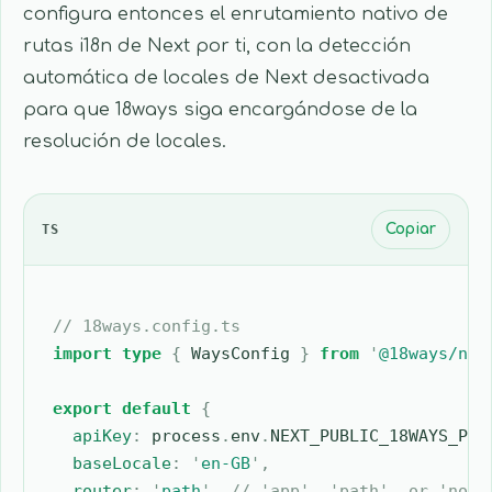
configura entonces el enrutamiento nativo de
rutas i18n de Next por ti, con la detección
automática de locales de Next desactivada
para que 18ways siga encargándose de la
resolución de locales.
TS
Copiar
// 18ways.config.ts
import
 type
 {
 WaysConfig
 }
 from
 '
@18ways/nex
export
 default
 {
  apiKey
:
 process
.
env
.
NEXT_PUBLIC_18WAYS_PUB
  baseLocale
:
 '
en-GB
'
,
  router
:
 '
path
'
,
 // 'app', 'path', or 'none