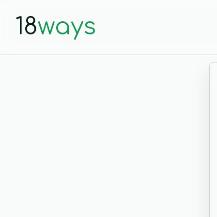
18
ways