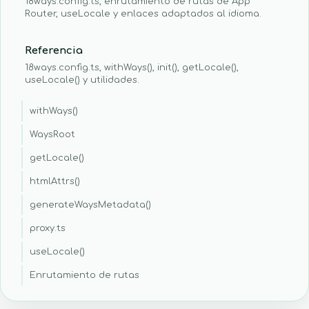
18ways.config.ts, enrutamiento de rutas de App
Router, useLocale y enlaces adaptados al idioma.
Referencia
18ways.config.ts, withWays(), init(), getLocale(),
useLocale() y utilidades.
withWays()
WaysRoot
getLocale()
htmlAttrs()
generateWaysMetadata()
proxy.ts
useLocale()
Enrutamiento de rutas