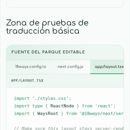
Zona de pruebas de
traducción básica
FUENTE DEL PARQUE EDITABLE
18ways.config.ts
next.config.js
app/layout.tsx
APP/LAYOUT.TSX
import
'./styles.css'
;
import
type
{
ReactNode
}
from
'react'
;
import
{
WaysRoot
}
from
'@18ways/next/serve
// Make sure this layout stays server-render