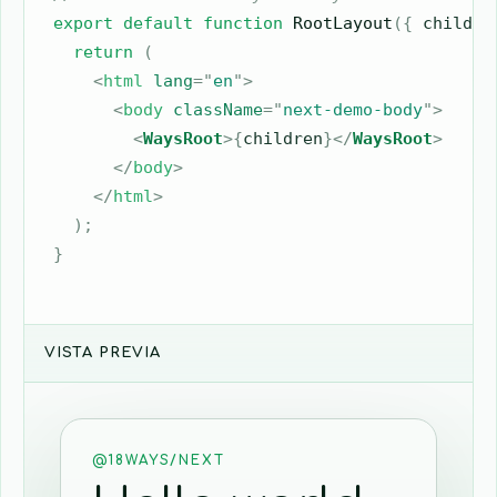
export
default
function
RootLayout
(
{
 childre
return
(
<
html
lang
=
"
en
"
>
<
body
className
=
"
next-demo-body
"
>
<
WaysRoot
>
{
children
}
</
WaysRoot
>
</
body
>
</
html
>
)
;
}
VISTA PREVIA