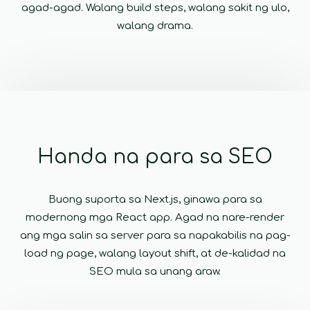
agad-agad. Walang build steps, walang sakit ng ulo,
6
return <> 
7
  {products.map(product => (
walang drama.
8
    <div key={product.id}>
9
+
      <T>
10
        <h1>{product.title}</h1>
11
        <p>{product.description}</p>
12
+
      </T>
13
    </div>
14
  ))}
IDE
Browser
15
</>;
Magsimula na →
Handa na para sa SEO
Buong suporta sa Next.js, ginawa para sa
modernong mga React app. Agad na nare-render
ang mga salin sa server para sa napakabilis na pag-
load ng page, walang layout shift, at de-kalidad na
SEO mula sa unang araw.