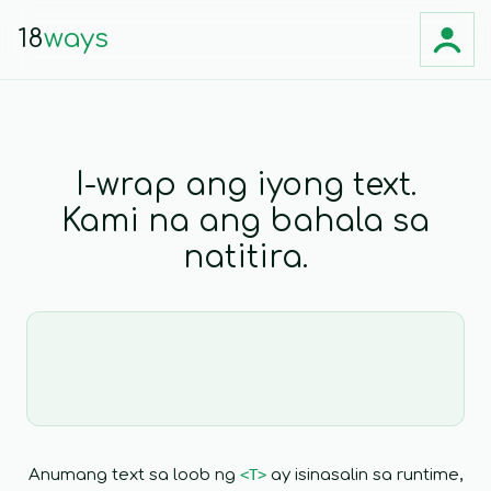
18
ways
I-wrap ang iyong text.
Kami na ang bahala sa
Magsalita sa wika ng
natitira.
iyong mga customer.
Ngayon.
ProductGrid.tsx
1
+
import { T } from '@18ways/react';
2
import { useDynamicProducts } from '../db';
3
4
const products = useDynamicProducts();
Anumang text sa loob ng
<T>
ay isinasalin sa runtime,
5