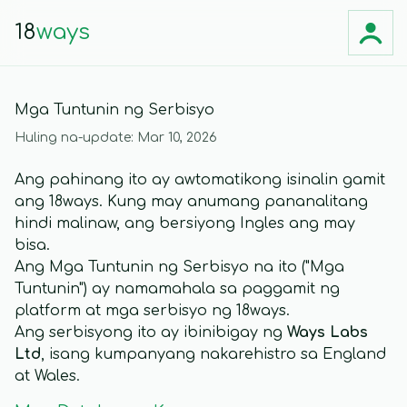
18
ways
Mga Tuntunin ng Serbisyo
Huling na-update: Mar 10, 2026
Ang pahinang ito ay awtomatikong isinalin gamit
ang 18ways. Kung may anumang pananalitang
hindi malinaw, ang bersiyong Ingles ang may
bisa.
Ang Mga Tuntunin ng Serbisyo na ito ("Mga
Tuntunin") ay namamahala sa paggamit ng
platform at mga serbisyo ng 18ways.
Ang serbisyong ito ay ibinibigay ng
Ways Labs
Ltd
, isang kumpanyang nakarehistro sa England
at Wales.