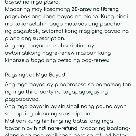
bayad na mga plano.
Maaaring may kasamang
30-araw na libreng
pagsubok
ang ilang bayad na plano. Kung hindi
mo kakanselahin bago matapos ang panahon
ng pagsubok, awtomatikong magiging bayad na
plano ang subscription.
Ang mga bayad na subscription ay
awtomatikong nagre-renew maliban kung
kinansela bago ang petsa ng pag-renew.
Pagsingil at Mga Bayad
Ang mga bayad ay pinoproseso sa pamamagitan
ng mga third-party na tagapagbigay ng
pagbabayad.
Ang mga bayarin ay sinisingil nang pauna ayon
sa napiling plano ng subscription.
Maliban kung hinihingi ng batas, ang mga
bayarin ay
hindi nare-refund
. Maaaring isaalang-
alang ang mga kahilingan para sa refund batay