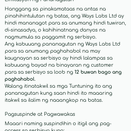
Hanggang sa pinakamataas na antas na
pinahihintulutan ng batas, ang Ways Labs Ltd ay
hindi mananagot para sa anumang hindi tuwiran,
di-sinasadya, o kahihinatnang danyos na
nagmumula sa paggamit ng serbisyo.
Ang kabuuang pananagutan ng Ways Labs Ltd
para sa anumang paghahabol na may
kaugnayan sa serbisyo ay hindi lalampas sa
kabuuang bayad na binayaran ng customer
para sa serbisyo sa loob ng
12 buwan bago ang
paghahabol
.
Walang itinatakwil sa mga Tuntuning ito ang
pananagutan kung saan hindi ito maaaring
itakwil sa ilalim ng naaangkop na batas.
Pagsuspinde at Pagwawakas
Maaari naming suspindihin o itigil ang pag-
access sa serbisyo kung: