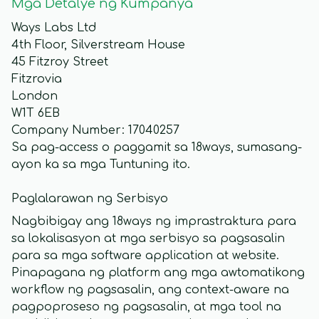
Mga Detalye ng Kumpanya
Ways Labs Ltd
4th Floor, Silverstream House
45 Fitzroy Street
Fitzrovia
London
W1T 6EB
Company Number: 17040257
Sa pag-access o paggamit sa 18ways, sumasang-
ayon ka sa mga Tuntuning ito.
Paglalarawan ng Serbisyo
Nagbibigay ang 18ways ng imprastraktura para
sa lokalisasyon at mga serbisyo sa pagsasalin
para sa mga software application at website.
Pinapagana ng platform ang mga awtomatikong
workflow ng pagsasalin, ang context-aware na
pagpoproseso ng pagsasalin, at mga tool na