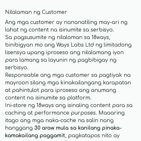
Nilalaman ng Customer
Ang mga customer ay nananatiling may-ari ng
lahat ng content na isinumite sa serbisyo.
Sa pagsusumite ng nilalaman sa 18ways,
binibigyan mo ang Ways Labs Ltd ng limitadong
lisensya upang iproseso ang nilalamang iyon
para lamang sa layunin ng pagbibigay ng
serbisyo.
Responsable ang mga customer sa pagtiyak na
mayroon silang mga kinakailangang karapatan
at pahintulot para iproseso ang anumang
content na isinumite sa platform.
Ini-store ng 18ways ang isinaling content para sa
caching at performance purposes. Maaaring
itago ang mga naka-cache na salin nang
hanggang
30 araw mula sa kanilang pinaka-
kamakailang paggamit
, pagkatapos nito ay