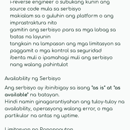
i-reverse engineer o subukang kunin ang
source code mula sa serbisyo
makialam sa o guluhin ang platform o ang
imprastraktura nito
gamitin ang serbisyo para sa mga labag sa
batas na layunin
tangkain na lampasan ang mga limitasyon sa
paggamit o mga kontrol sa seguridad
ibenta muli o ipamahagi muli ang serbisyo
nang walang pahintulot
Availability ng Serbisyo
Ang serbisyo ay ibinibigay sa isang
"as is" at "as
available"
na batayan.
Hindi namin ginagarantiyahan ang tuloy-tuloy na
availability, operasyong walang error, o mga
partikular na antas ng uptime.
Limitasyon ng Pananagutan